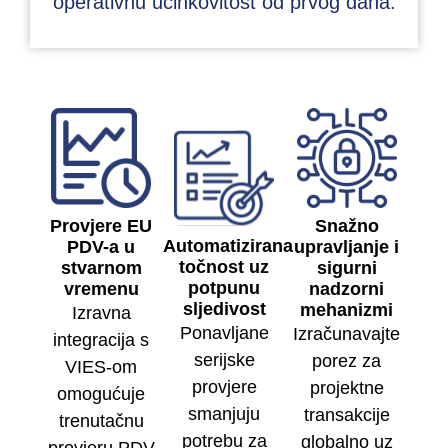
operativnu učinkovitost od prvog dana.
Provjere EU
Snažno
Automatizirana
PDV-a u
upravljanje i
točnost uz
stvarnom
sigurni
potpunu
vremenu
nadzorni
sljedivost
mehanizmi
Izravna
Ponavljane
Izračunavajte
integracija s
serijske
porez za
VIES-om
provjere
projektne
omogućuje
smanjuju
transakcije
trenutačnu
potrebu za
globalno uz