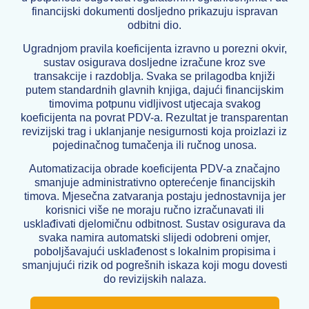
financijski dokumenti dosljedno prikazuju ispravan
odbitni dio.
Ugradnjom pravila koeficijenta izravno u porezni okvir,
sustav osigurava dosljedne izračune kroz sve
transakcije i razdoblja. Svaka se prilagodba knjiži
putem standardnih glavnih knjiga, dajući financijskim
timovima potpunu vidljivost utjecaja svakog
koeficijenta na povrat PDV-a. Rezultat je transparentan
revizijski trag i uklanjanje nesigurnosti koja proizlazi iz
pojedinačnog tumačenja ili ručnog unosa.
Automatizacija obrade koeficijenta PDV-a značajno
smanjuje administrativno opterećenje financijskih
timova. Mjesečna zatvaranja postaju jednostavnija jer
korisnici više ne moraju ručno izračunavati ili
usklađivati djelomičnu odbitnost. Sustav osigurava da
svaka namira automatski slijedi odobreni omjer,
poboljšavajući usklađenost s lokalnim propisima i
smanjujući rizik od pogrešnih iskaza koji mogu dovesti
do revizijskih nalaza.