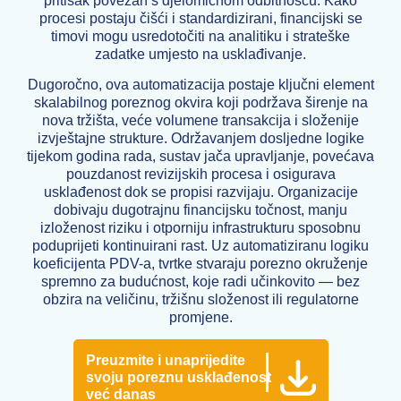
pritisak povezan s djelomičnom odbitnošću. Kako
procesi postaju čišći i standardizirani, financijski se
timovi mogu usredotočiti na analitiku i strateške
zadatke umjesto na usklađivanje.
Dugoročno, ova automatizacija postaje ključni element
skalabilnog poreznog okvira koji podržava širenje na
nova tržišta, veće volumene transakcija i složenije
izvještajne strukture. Održavanjem dosljedne logike
tijekom godina rada, sustav jača upravljanje, povećava
pouzdanost revizijskih procesa i osigurava
usklađenost dok se propisi razvijaju. Organizacije
dobivaju dugotrajnu financijsku točnost, manju
izloženost riziku i otporniju infrastrukturu sposobnu
poduprijeti kontinuirani rast. Uz automatiziranu logiku
koeficijenta PDV-a, tvrtke stvaraju porezno okruženje
spremno za budućnost, koje radi učinkovito — bez
obzira na veličinu, tržišnu složenost ili regulatorne
promjene.
Preuzmite i unaprijedite
svoju poreznu usklađenost
već danas