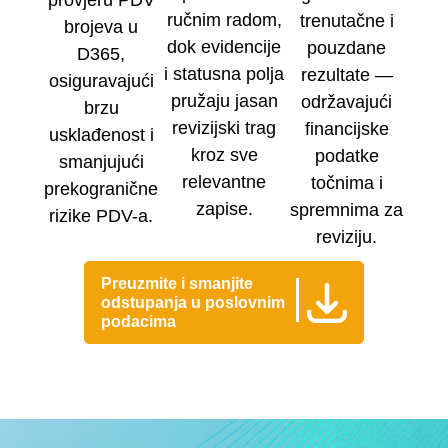
provjeru PDV
ručnim radom,
trenutačne i
brojeva u
dok evidencije
pouzdane
D365,
i statusna polja
rezultate —
osiguravajući
pružaju jasan
održavajući
brzu
revizijski trag
financijske
usklađenost i
kroz sve
podatke
smanjujući
relevantne
točnima i
prekogranične
zapise.
spremnima za
rizike PDV-a.
reviziju.
Preuzmite i smanjite
odstupanja u poslovnim
podacima