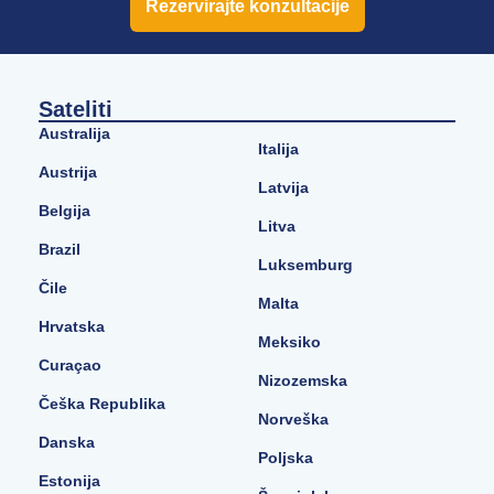
Rezervirajte konzultacije
Sateliti
Australija
Italija
Austrija
Latvija
Belgija
Litva
Brazil
Luksemburg
Čile
Malta
Hrvatska
Meksiko
Curaçao
Nizozemska
Češka Republika
Norveška
Danska
Poljska
Estonija