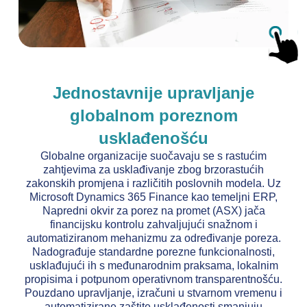
Jednostavnije upravljanje
globalnom poreznom
usklađenošću
Globalne organizacije suočavaju se s rastućim
zahtjevima za usklađivanje zbog brzorastućih
zakonskih promjena i različitih poslovnih modela. Uz
Microsoft Dynamics 365 Finance kao temeljni ERP,
Napredni okvir za porez na promet (ASX) jača
financijsku kontrolu zahvaljujući snažnom i
automatiziranom mehanizmu za određivanje poreza.
Nadograđuje standardne porezne funkcionalnosti,
usklađujući ih s međunarodnim praksama, lokalnim
propisima i potpunom operativnom transparentnošću.
Pouzdano upravljanje, izračuni u stvarnom vremenu i
automatizirane zaštite usklađenosti smanjuju