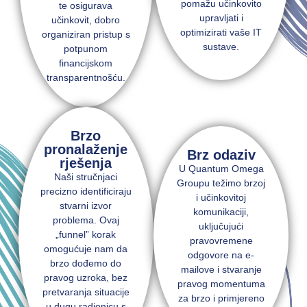
pomažu učinkovito
te osigurava
upravljati i
učinkovit, dobro
optimizirati vaše IT
organiziran pristup s
sustave.
potpunom
financijskom
transparentnošću.
Brzo
pronalaženje
Brz odaziv
rješenja
U Quantum Omega
Naši stručnjaci
Groupu težimo brzoj
precizno identificiraju
i učinkovitoj
stvarni izvor
komunikaciji,
problema. Ovaj
uključujući
„funnel” korak
pravovremene
omogućuje nam da
odgovore na e-
brzo dođemo do
mailove i stvaranje
pravog uzroka, bez
pravog momentuma
pretvaranja situacije
za brzo i primjereno
u dugu radionicu s