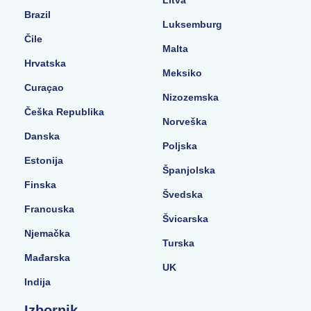
Litva
Brazil
Luksemburg
Čile
Malta
Hrvatska
Meksiko
Curaçao
Nizozemska
Češka Republika
Norveška
Danska
Poljska
Estonija
Španjolska
Finska
Švedska
Francuska
Švicarska
Njemačka
Turska
Mađarska
UK
Indija
Izbornik