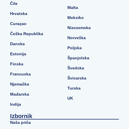
Čile
Malta
Hrvatska
Meksiko
Curaçao
Nizozemska
Češka Republika
Norveška
Danska
Poljska
Estonija
Španjolska
Finska
Švedska
Francuska
Švicarska
Njemačka
Turska
Mađarska
UK
Indija
Izbornik
Naša priča