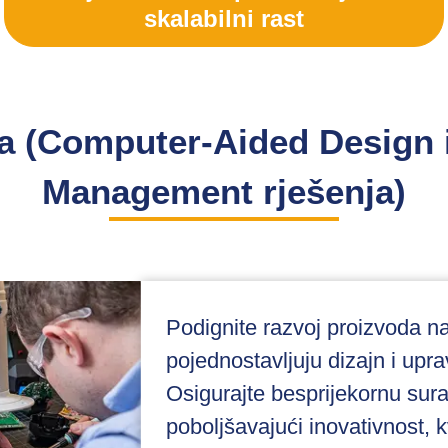
skalabilni rast
a (Computer-Aided Design i
Management rješenja)
Podignite razvoj proizvoda n
pojednostavljuju dizajn i upr
Osigurajte besprijekornu sur
poboljšavajući inovativnost, kv