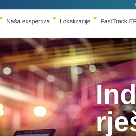
Naša ekspertiza
Lokalizacije
FastTrack E
Ind
rje