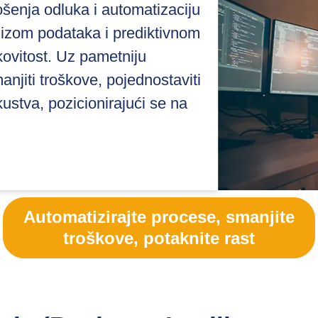
ošenja odluka i automatizaciju
alizom podataka i prediktivnom
kovitost. Uz pametniju
njiti troškove, pojednostaviti
kustva, pozicionirajući se na
Automatizirajte procese, smanjite
troškove, potaknite rast