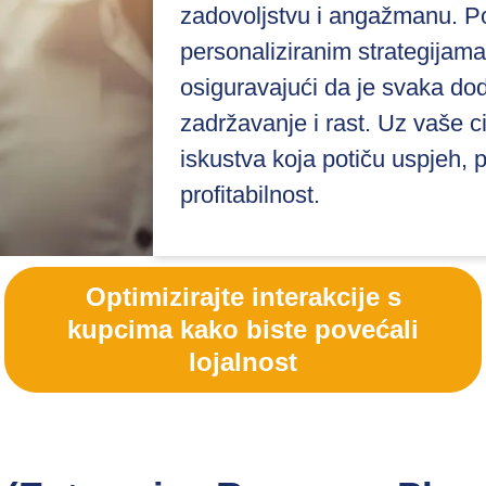
zadovoljstvu i angažmanu. Po
personaliziranim strategijama
osiguravajući da je svaka dod
zadržavanje i rast. Uz vaše c
iskustva koja potiču uspjeh, 
profitabilnost.
Optimizirajte interakcije s
kupcima kako biste povećali
lojalnost