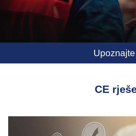
Upoznajte 
CE rješ