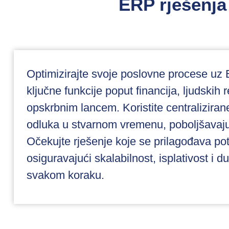
ERP rješenja
Optimizirajte svoje poslovne procese uz E
ključne funkcije poput financija, ljudskih 
opskrbnim lancem. Koristite centralizira
odluka u stvarnom vremenu, poboljšavajuć
Očekujte rješenje koje se prilagođava p
osiguravajući skalabilnost, isplativost i 
svakom koraku.