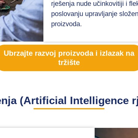
rješenja nude učinkovitiji i fl
poslovanju upravljanje složen
proizvoda.
Ubrzajte razvoj proizvoda i izlazak na
tržište
nja (Artificial Intelligence 