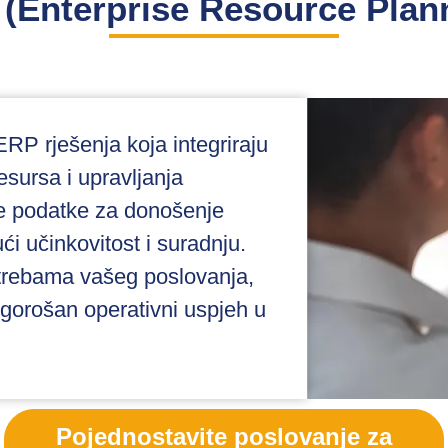
 (Enterprise Resource Plann
RP rješenja koja integriraju
resursa i upravljanja
ne podatke za donošenje
i učinkovitost i suradnju.
otrebama vašeg poslovanja,
dugorošan operativni uspjeh u
Pojednostavite poslovanje za