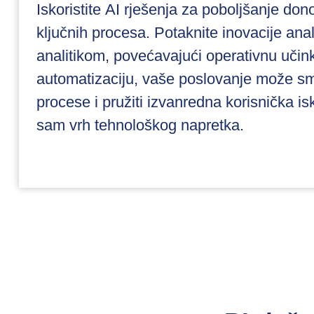
Iskoristite AI rješenja za poboljšanje don
ključnih procesa. Potaknite inovacije an
analitikom, povećavajući operativnu učin
automatizaciju, vaše poslovanje može sma
procese i pružiti izvanredna korisnička is
sam vrh tehnološkog napretka.