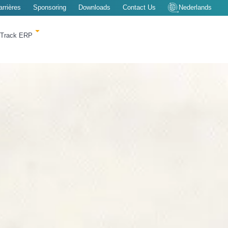
arrières
Sponsoring
Downloads
Contact Us
Nederlands
tTrack ERP