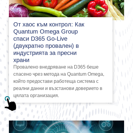
От хаос към контрол: Как
Quantum Omega Group
спаси D365 Go-Live
(двукратно провален) в
индустрията за пресни
храни
Провалено внедряване на D365 беше
спасено чрез метода на Quantum Omega,
който предостави работеща система с
реални данни и възстанови доверието в
цялата организация.