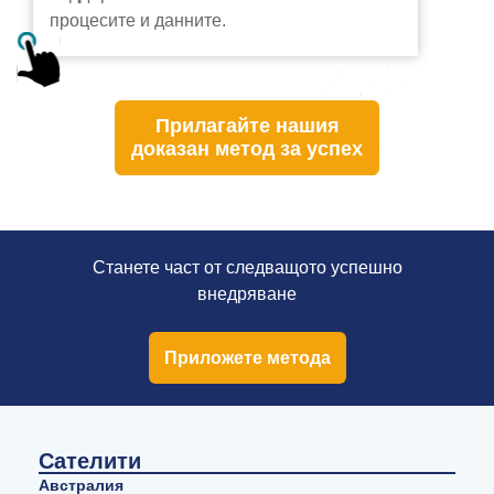
процесите и данните.
Прилагайте нашия
доказан метод за успех
Станете част от следващото успешно
внедряване
Приложете метода
Сателити
Австралия