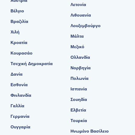
Αυστρία
Λετονία
Βέλγιο
Λιθουανία
Βραζιλία
Λουξεμβούργο
Χιλή
Μάλτα
Κροατία
Μεξικό
Κουρασάο
Ολλανδία
Τσεχική Δημοκρατία
Νορβηγία
Δανία
Πολωνία
Εσθονία
Ισπανία
Φινλανδία
Σουηδία
Γαλλία
Ελβετία
Γερμανία
Τουρκία
Ουγγαρία
Ηνωμένο Βασίλειο