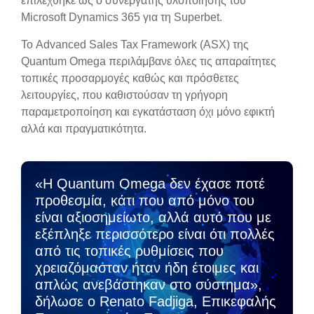
επιλέχθηκε ως ο συνεργάτης υλοποίησης του
Microsoft Dynamics 365 για τη Superbet.
Το Advanced Sales Tax Framework (ASX) της
Quantum Omega περιλάμβανε όλες τις απαραίτητες
τοπικές προσαρμογές καθώς και πρόσθετες
λειτουργίες, που καθιστούσαν τη γρήγορη
παραμετροποίηση και εγκατάσταση όχι μόνο εφικτή
αλλά και πραγματικότητα.
«Η Quantum Omega δεν έχασε ποτέ
προθεσμία, κάτι που από μόνο του
είναι αξιοσημείωτο, αλλά αυτό που με
εξέπληξε περισσότερο είναι ότι πολλές
από τις τοπικές ρυθμίσεις που
χρειαζόμασταν ήταν ήδη έτοιμες και
απλώς ανεβάστηκαν στο σύστημα»,
δήλωσε ο Renato Fadjiga, Επικεφαλής