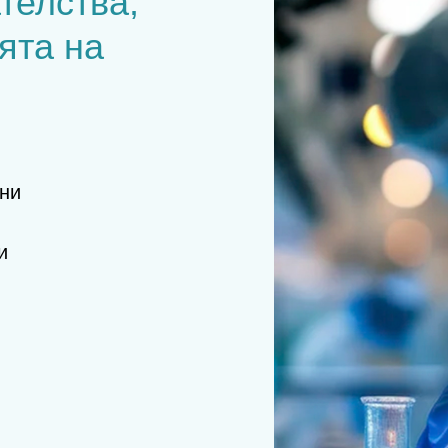
телства,
ята на
ни
и