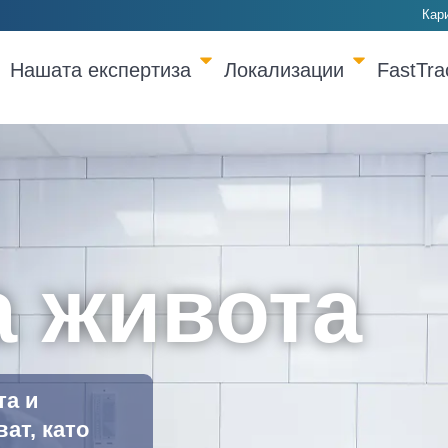
Кар
Нашата експертиза
Локализации
FastTr
а живота
та и
ат, като