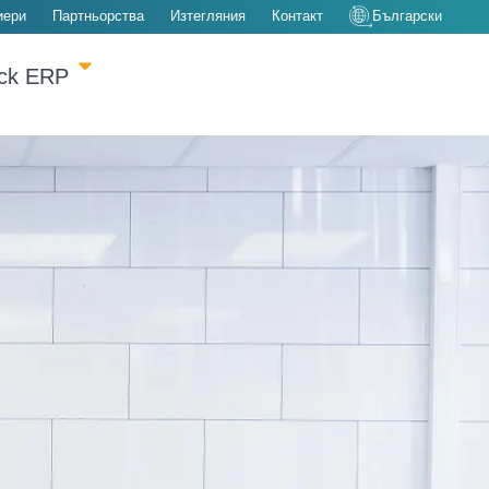
иери
Партньорства
Изтегляния
Контакт
Български
ack ERP