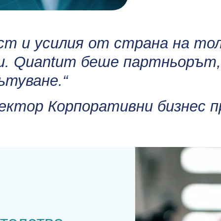
т и усилия от страна на толк
ки. Quantum беше партньорът,
ътуване.“
ректор Корпоративни бизнес п