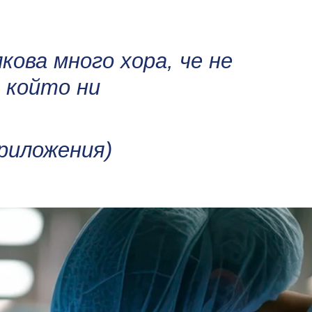
ова много хора, че не
 който ни
риложения)