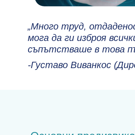
„Много труд, отдаденос
мога да ги изброя всич
съпътстваше в това п
-Густаво Виванкос (Ди