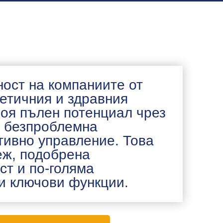
ост на компаниите от
етичния и здравния
воя пълен потенциал чрез
 безпроблемна
тивно управление. Това
еж, подобрена
ст и по-голяма
и ключови функции.