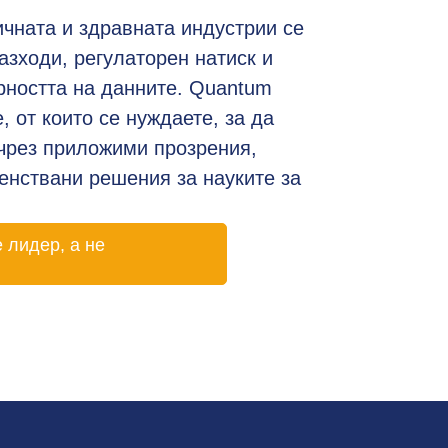
чната и здравната индустрии се
азходи, регулаторен натиск и
рността на данните. Quantum
 от които се нуждаете, за да
чрез приложими прозрения,
енствани решения за науките за
 лидер, а не