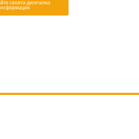
йте своята дигитална
ансформация