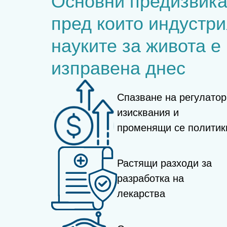
Основни предизвика
пред които индустри
науките за живота е
изправена днес
Спазване на регулатор
изисквания и
променящи се политик
Растящи разходи за
разработка на
лекарства