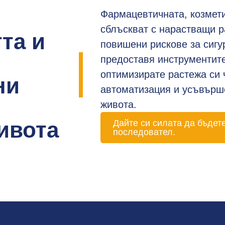
Фармацевтичната, козмети
сблъскват с нарастващи р
та и
повишени рискове за сигу
предоставя инструментите,
оптимизирате растежа си 
ни
автоматизация и усъвърш
живота.
живота
Дайте си силата да бъдете
последовател.