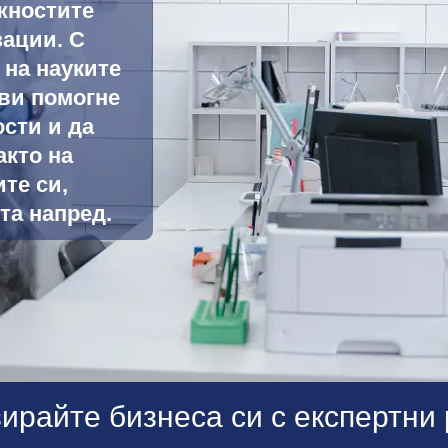
жностите
зации. С
 на науките
 ви помогне
ости и да
кто на
те си,
та напред.
ирайте бизнеса си с експертни