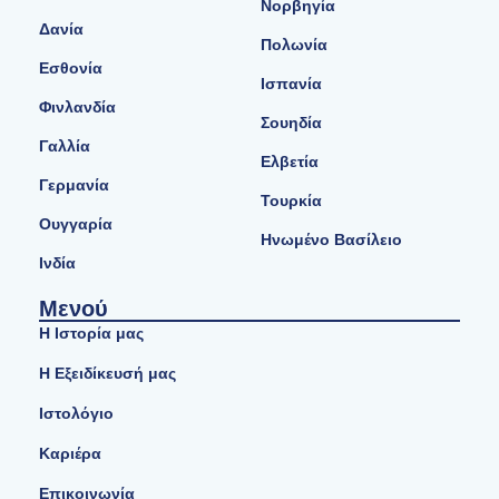
Νορβηγία
Δανία
Πολωνία
Εσθονία
Ισπανία
Φινλανδία
Σουηδία
Γαλλία
Ελβετία
Γερμανία
Τουρκία
Ουγγαρία
Ηνωμένο Βασίλειο
Ινδία
Μενού
Η Ιστορία μας
Η Εξειδίκευσή μας
Ιστολόγιο
Καριέρα
Επικοινωνία