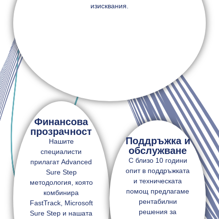
изисквания.
Финансова
прозрачност
Поддръжка и
Нашите
обслужване
специалисти
С близо 10 години
прилагат Advanced
опит в поддръжката
Sure Step
и техническата
методология, която
помощ предлагаме
комбинира
рентабилни
FastTrack, Microsoft
решения за
Sure Step и нашата