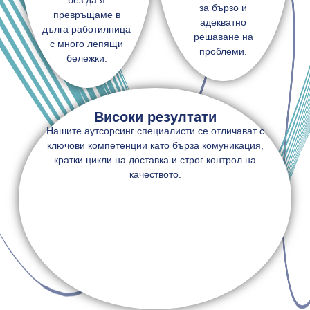
за бързо и
превръщаме в
адекватно
дълга работилница
решаване на
с много лепящи
проблеми.
бележки.
Високи резултати
Нашите аутсорсинг специалисти се отличават с
ключови компетенции като бърза комуникация,
кратки цикли на доставка и строг контрол на
качеството.