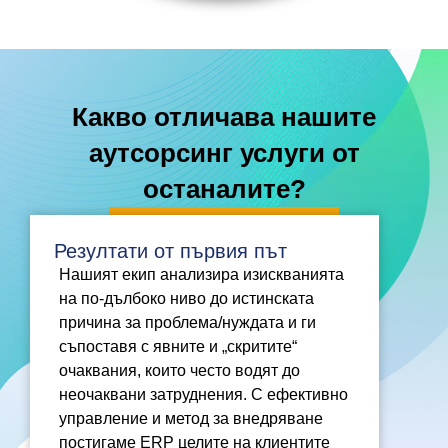
Какво отличава нашите
аутсорсинг услуги от
останалите?
Резултати от първия път
Нашият екип анализира изискванията
на по-дълбоко ниво до истинската
причина за проблема/нуждата и ги
съпоставя с явните и „скритите“
очаквания, които често водят до
неочаквани затруднения. С ефективно
управление и метод за внедряване
постигаме ERP целите на клиентите