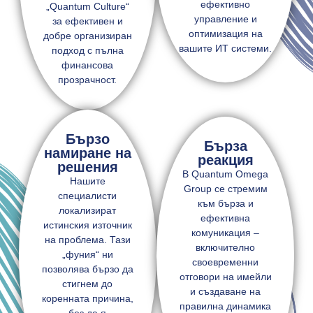
ефективно
„Quantum Culture“
управление и
за ефективен и
оптимизация на
добре организиран
вашите ИТ системи.
подход с пълна
финансова
прозрачност.
Бързо
Бърза
намиране на
реакция
решения
В Quantum Omega
Нашите
Group се стремим
специалисти
към бърза и
локализират
ефективна
истинския източник
комуникация –
на проблема. Тази
включително
„фуния“ ни
своевременни
позволява бързо да
отговори на имейли
стигнем до
и създаване на
коренната причина,
правилна динамика
без да я