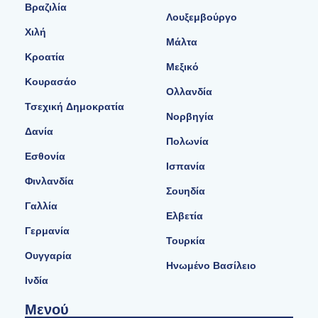
Βραζιλία
Λουξεμβούργο
Χιλή
Μάλτα
Κροατία
Μεξικό
Κουρασάο
Ολλανδία
Τσεχική Δημοκρατία
Νορβηγία
Δανία
Πολωνία
Εσθονία
Ισπανία
Φινλανδία
Σουηδία
Γαλλία
Ελβετία
Γερμανία
Τουρκία
Ουγγαρία
Ηνωμένο Βασίλειο
Ινδία
Μενού