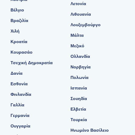
Λετονία
Βέλγιο
Λιθουανία
Βραζιλία
Λουξεμβούργο
Χιλή
Μάλτα
Κροατία
Μεξικό
Κουρασάο
Ολλανδία
Τσεχική Δημοκρατία
Νορβηγία
Δανία
Πολωνία
Εσθονία
Ισπανία
Φινλανδία
Σουηδία
Γαλλία
Ελβετία
Γερμανία
Τουρκία
Ουγγαρία
Ηνωμένο Βασίλειο