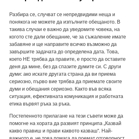
Разбира се, случват се непредвидими неща и
понякога не можете да изпълните обещаното. В
такива случаи е важно да уведомите човека, на
когото сте дали обещание, че за съжаление имате
забавяне и ще направите всичко възможно да
завършите задачата до определена дата. Това,
което НЕ трябва да правите, е просто да оставите
деня да мине, без да спазите думите си. С други
думи: ако искате другата страна да ви приема
сериозно, първо вие трябва да приемате своите
думи и обещания сериозно. Както във всяка
ситуация, ефективната комуникация и работната
етика вървят ръка за ръка.
Постепенното прилагане на тези съвети може да
помогне на хората да развият принципа „Казвай
какво правиш и прави каквото казваш“. Най-
важното е, че това помага да поемат отговорност