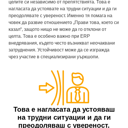
целите си независимо от препятствията. Това е
нагласата да устоявате на трудни ситуации и да ги
преодолявате с увереност. Именно тя помага на
човек да развие отношението „Прави това, което си
казал“, защото нищо не може да го отклони от
целта. Това е особено важно при ERP
внедрявания, където често възникват неочаквани
затруднения. Устойчивост може да се изгражда
чрез участие в специализирани уъркшопи.
Това е нагласата да устояваш
на трудни ситуации и да ги
преодоляваш с увереност.