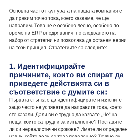
Основна част от
културата на нашата компания
е
да правим точно това, което казваме, че ще
направим. Това не е особено лесно, особено по
време на ERP внедрявания, но следването на
набор от стратегии ни позволява да останем верни
на този принцип. Стратегиите са следните:
1. Идентифицирайте
причините, които ви спират да
приведете действията си в
съответствие с думите си:
Първата стъпка е да идентифицирате и изясните
защо често не успявате да направите това, което
сте казали. Дали ви е трудно да казвате „Не“ на
неща, които са трудни за изпълнение? Поставяте
ли си нереалистични срокове? Имате ли определен
навик, който води до това поведение? Трудно ли